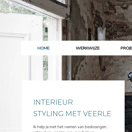
Shortcode deactivated
HOME
WERKWIJZE
PROJ
INTERIEUR
STYLING MET VEERLE
Ik help je met het nemen van beslissingen,